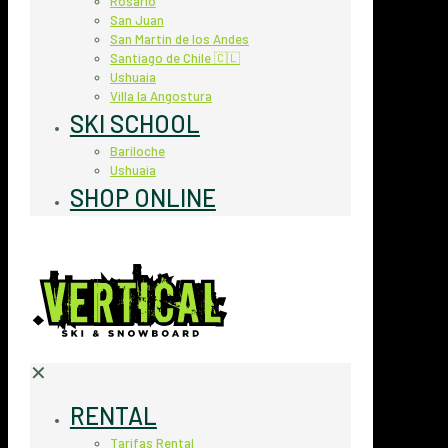
Rosario
San Juan
San Martin de los Andes
Santiago de Chile 🇨🇱
Ushuaia
Villa la Angostura
SKI SCHOOL
Bariloche
Ushuaia
SHOP ONLINE
✕
RENTAL
Tarifas Rental