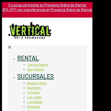
3 cuotas sin interés en Preventa Online de Rental.
10% OFF con transferencia en Preventa Online de Rental.
✕
✕
RENTAL
Tarifas Rental
Easy Rental
SUCURSALES
Buenos Aires
Bariloche
Córdoba
Las Leñas
Los Molles
Malargüe